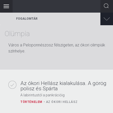
Toggle
navigation
Ugrás
FOGALOMTÁR
a
tartalomra
Olümpia
Város a Peloponnészosz félszigeten, az ókori olimpiák
színhelye.
Az ókori Hellász kialakulása. A görög
polisz és Spárta
A labirintustól a pankrációig
TÖRTÉNELEM
AZ ÓKORI HELLÁSZ