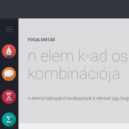
Ugrás
a
tartalomra
FOGALOMTÁR
n elem k-ad osz
kombinációja
n elemű halmazból kiválasztunk k elemet úgy, ho