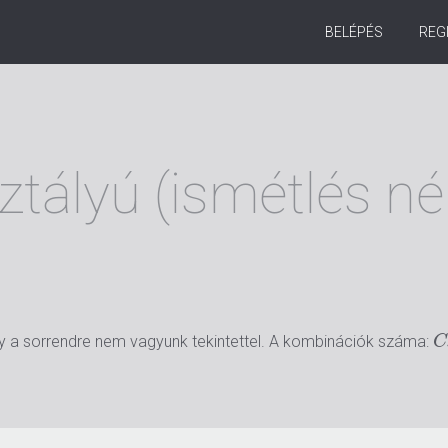
BELÉPÉS
REG
tályú (ismétlés nél
gy a sorrendre nem vagyunk tekintettel. A kombinációk száma:
C
C