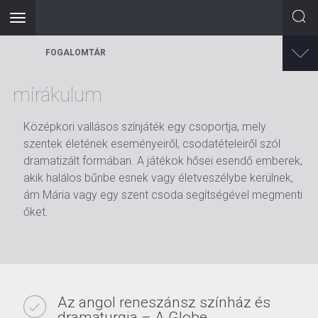
Toggle
navigation
Ugrás
FOGALOMTÁR
a
tartalomra
mirákulum
Középkori vallásos színjáték egy csoportja, mely
szentek életének eseményeiről, csodatételeiről szól
dramatizált formában. A játékok hősei esendő emberek,
akik halálos bűnbe esnek vagy életveszélybe kerülnek,
ám Mária vagy egy szent csoda segítségével megmenti
őket.
Az angol reneszánsz színház és
dramaturgia – A Globe