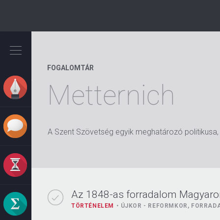
Ugrás
a
tartalomra
FOGALOMTÁR
Metternich
A Szent Szövetség egyik meghatározó politikusa, 
Az 1848-as forradalom Magyar
TÖRTÉNELEM
ÚJKOR - REFORMKOR, FORRA