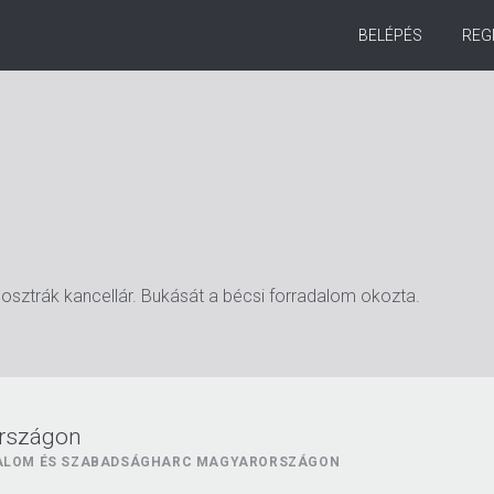
BELÉPÉS
REG
osztrák kancellár. Bukását a bécsi forradalom okozta.
országon
DALOM ÉS SZABADSÁGHARC MAGYARORSZÁGON