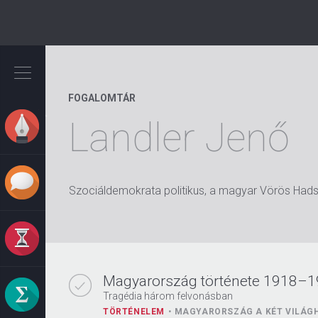
Ugrás
a
tartalomra
FOGALOMTÁR
Landler Jenő
Szociáldemokrata politikus, a magyar Vörös Had
Magyarország története 1918–
Tragédia három felvonásban
TÖRTÉNELEM
MAGYARORSZÁG A KÉT VILÁG