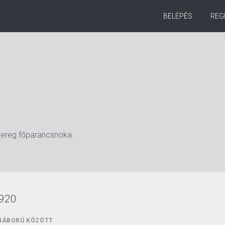
BELÉPÉS
REG
sereg főparancsnoka.
1920
HÁBORÚ KÖZÖTT