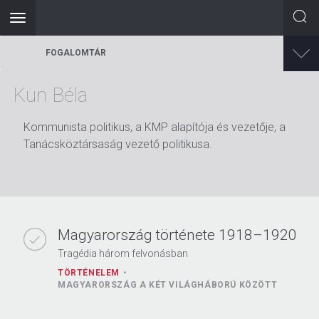
Toggle
navigation
Ugrás
FOGALOMTÁR
a
tartalomra
Kun Béla
Kommunista politikus, a KMP alapítója és vezetője, a
Tanácsköztársaság vezető politikusa.
Magyarország története 1918–1920
Tragédia három felvonásban
TÖRTÉNELEM
MAGYARORSZÁG A KÉT VILÁGHÁBORÚ KÖZÖTT