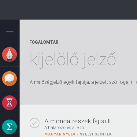
Ugrás
a
tartalomra
FOGALOMTÁR
kijelölő jelző
A minőségjelző egyik fajtája, a jelzett szó fogalmi 
A mondatrészek fajtái II.
A határozó és a jelző
MAGYAR NYELV
NYELVI SZINTEK