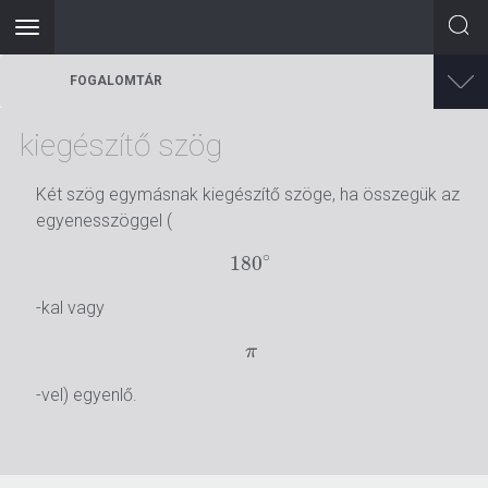
Toggle
navigation
Ugrás
FOGALOMTÁR
a
tartalomra
kiegészítő szög
Két szög egymásnak kiegészítő szöge, ha összegük az
egyenesszöggel (
∘
180
180
∘
-kal vagy
π
π
-vel) egyenlő.