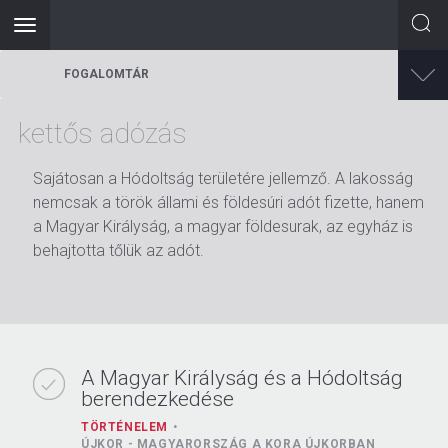
Toggle
navigation
Ugrás
FOGALOMTÁR
a
tartalomra
kettős adózás
Sajátosan a Hódoltság területére jellemző. A lakosság
nemcsak a török állami és földesúri adót fizette, hanem
a Magyar Királyság, a magyar földesurak, az egyház is
behajtotta tőlük az adót.
A Magyar Királyság és a Hódoltság
berendezkedése
TÖRTÉNELEM
ÚJKOR - MAGYARORSZÁG A KORA ÚJKORBAN