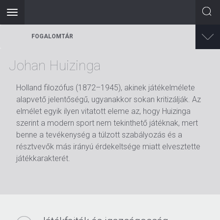
Toggle
navigation
Ugrás
FOGALOMTÁR
a
tartalomra
Johan Huizinga
Holland filozófus (1872–1945), akinek játékelmélete
alapvető jelentőségű, ugyanakkor sokan kritizálják. Az
elmélet egyik ilyen vitatott eleme az, hogy Huizinga
szerint a modern sport nem tekinthető játéknak, mert
benne a tevékenység a túlzott szabályozás és a
résztvevők más irányú érdekeltsége miatt elvesztette
játékkarakterét.