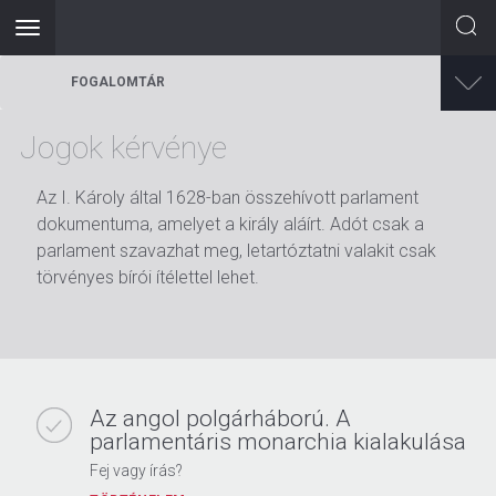
Toggle
navigation
Ugrás
FOGALOMTÁR
a
tartalomra
Jogok kérvénye
Az I. Károly által 1628-ban összehívott parlament
dokumentuma, amelyet a király aláírt. Adót csak a
parlament szavazhat meg, letartóztatni valakit csak
törvényes bírói ítélettel lehet.
Az angol polgárháború. A
parlamentáris monarchia kialakulása
Fej vagy írás?