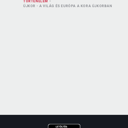
TÖRTÉNELEM
ÚJKOR - A VILÁG ÉS EURÓPA A KORA ÚJKORBAN