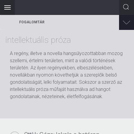
Toggle
navigation
Ugrás
FOGALOMTÁR
a
tartalomra
intellektuális próza
A regény, illetve a novella hangsúlyozottabban mozog
szellemi, értelmi területen, mint a valódi történések
területén. Az ilyen regényekben, elbeszélésekben,
novellákban nyomon követhetjük a szereplők belső
gondolatiságát, lelki folyamatait. Sokszor a szerző az
intellektuális próza műfaját használva ad hangot
gondolatainak, nézeteinek, életfelfogásának.