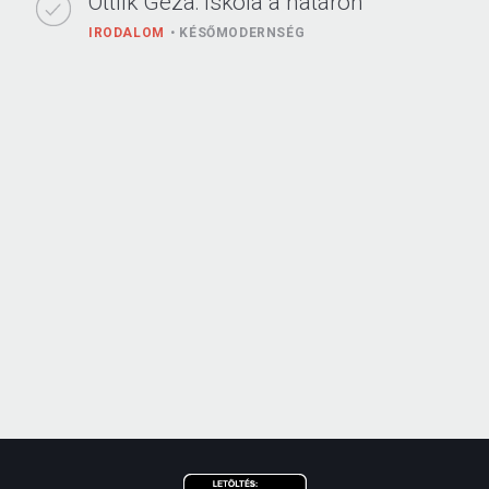
Ottlik Géza: Iskola a határon
IRODALOM
KÉSŐMODERNSÉG