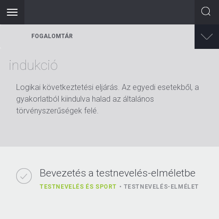
Toggle
navigation
Ugrás
FOGALOMTÁR
a
tartalomra
indukció
Logikai következtetési eljárás. Az egyedi esetekből, a
gyakorlatból kiindulva halad az általános
törvényszerűségek felé.
Bevezetés a testnevelés-elméletbe
TESTNEVELÉS ÉS SPORT
TESTNEVELÉS-ELMÉLET