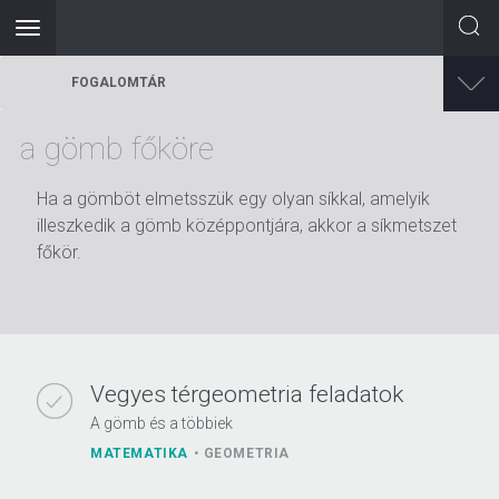
Toggle
navigation
Ugrás
FOGALOMTÁR
a
tartalomra
a gömb főköre
Ha a gömböt elmetsszük egy olyan síkkal, amelyik
illeszkedik a gömb középpontjára, akkor a síkmetszet
főkör.
Vegyes térgeometria feladatok
A gömb és a többiek
MATEMATIKA
GEOMETRIA