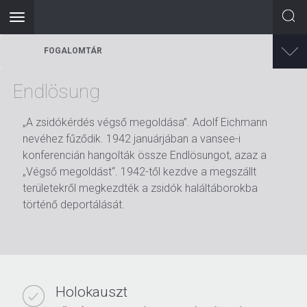
Toggle
navigation
Ugrás
FOGALOMTÁR
a
tartalomra
Endlösung
„A zsidókérdés végső megoldása”. Adolf Eichmann
nevéhez fűződik. 1942 januárjában a vansee-i
konferencián hangolták össze Endlösungot, azaz a
„Végső megoldást“. 1942-től kezdve a megszállt
területekről megkezdték a zsidók haláltáborokba
történő deportálását.
Holokauszt