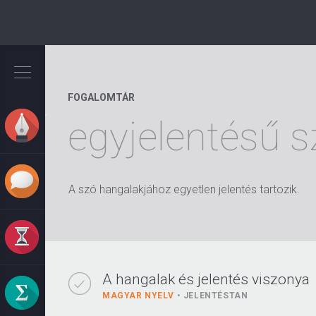
Ugrás
a
tartalomra
FOGALOMTÁR
egyjelentésű s
A szó hangalakjához egyetlen jelentés tartozik.
A hangalak és jelentés viszonya
MAGYAR NYELV
JELENTÉSTAN