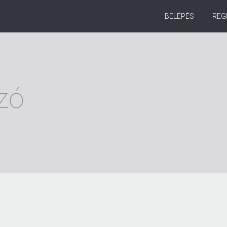
BELÉPÉS
REG
zó