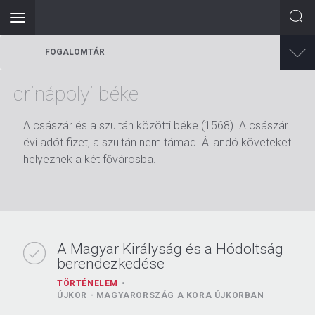
Toggle
navigation
Ugrás
FOGALOMTÁR
a
tartalomra
drinápolyi béke
A császár és a szultán közötti béke (1568). A császár
évi adót fizet, a szultán nem támad. Állandó követeket
helyeznek a két fővárosba.
A Magyar Királyság és a Hódoltság
berendezkedése
TÖRTÉNELEM
ÚJKOR - MAGYARORSZÁG A KORA ÚJKORBAN