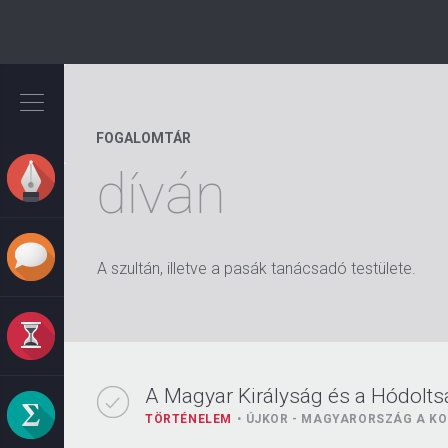
Ugrás
a
tartalomra
FOGALOMTÁR
díván
A szultán, illetve a pasák tanácsadó testülete.
A Magyar Királyság és a Hódolt
TÖRTÉNELEM
ÚJKOR - MAGYARORSZÁG A K