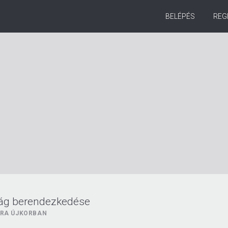
BELÉPÉS
REG
ság berendezkedése
ORA ÚJKORBAN