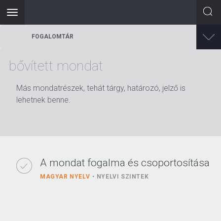
Toggle
navigation
Ugrás
FOGALOMTÁR
a
tartalomra
bővített mondat
Más mondatrészek, tehát tárgy, határozó, jelző is
lehetnek benne.
A mondat fogalma és csoportosítása
MAGYAR NYELV
NYELVI SZINTEK