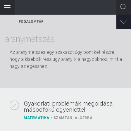
Toggle
navigation
Ugrás
FOGALOMTÁR
a
tartalomra
aranymetszés
Az aranymetszés egy szakaszt úgy bont két részre,
hogy a kisebbik rész úgy aránylik a nagyobbhoz, mint a
nagy az egészhez.
Gyakorlati problémák megoldása
másodfokú egyenlettel
MATEMATIKA
SZÁMTAN, ALGEBRA