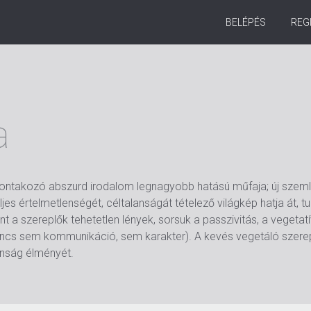
BELÉPÉS
REG
a
ontakozó abszurd irodalom legnagyobb hatású műfaja; új szeml
es értelmetlenségét, céltalanságát tételező világkép hatja át, tu
 a szereplők tehetetlen lények, sorsuk a passzivitás, a vegetatív 
(nincs sem kommunikáció, sem karakter). A kevés vegetáló szere
anság élményét.