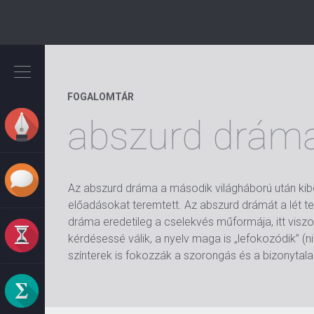
Ugrás
a
tartalomra
FOGALOMTÁR
abszurd drám
Az abszurd dráma a második világháború után kib
előadásokat teremtett. Az abszurd drámát a lét telj
dráma eredetileg a cselekvés műformája, itt viszont
kérdésessé válik, a nyelv maga is „lefokozódik” 
színterek is fokozzák a szorongás és a bizonytal