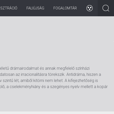
ISZTRÁCIÓ
FALIÚJSÁG
FOGALOMTÁR
életű drámairodalmat és annak megfelelő színházi
datosan az irracionalitásra törekszik. Antidráma, hiszen a
szintű lét, amiből kitörni nem lehet. A kifejezhetőség is
plő, a cselekményhiány és a szegényes nyelv mellett a kopár